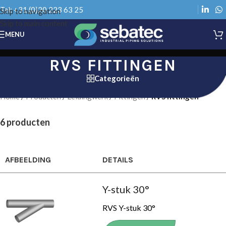
Tel: +31 (0)20 223 63 25
Skip to navigation
Skip to main content
MENU
RVS FITTINGEN
Categorieën
Home
/
Producten
/
Leidingwerk
/
Fittingen
/
RVS fittingen
6 producten
AFBEELDING
DETAILS
Y-stuk 30°
RVS Y-stuk 30°