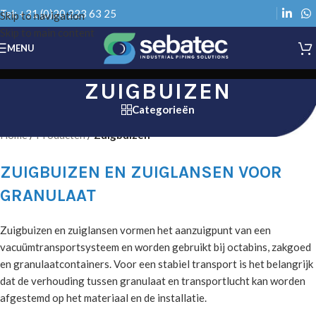
Tel: +31 (0)20 223 63 25
Skip to navigation
Skip to main content
MENU
ZUIGBUIZEN
Categorieën
Home
/
Producten
/
Zuigbuizen
ZUIGBUIZEN EN ZUIGLANSEN VOOR
GRANULAAT
Zuigbuizen en zuiglansen vormen het aanzuigpunt van een
vacuümtransportsysteem en worden gebruikt bij octabins, zakgoed
en granulaatcontainers. Voor een stabiel transport is het belangrijk
dat de verhouding tussen granulaat en transportlucht kan worden
afgestemd op het materiaal en de installatie.