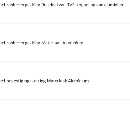
BOCHTEN
FITTINGEN
ncl. rubberen pakking Buisdeel van RVS Koppeling van aluminium
ncl. rubberen pakking Materiaal: Aluminium
NGEN
ncl. bevestigingsketting Materiaal: Aluminium