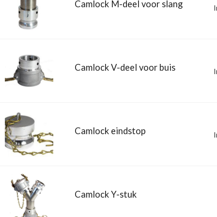
Camlock M-deel voor slang
BUIZEN
I
Camlock V-deel voor buis
I
BUISKOPPELI
Camlock eindstop
I
Camlock Y-stuk