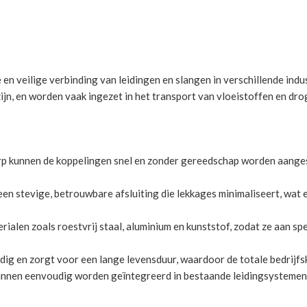
veilige verbinding van leidingen en slangen in verschillende indus
zijn, en worden vaak ingezet in het transport van vloeistoffen en dro
rp kunnen de koppelingen snel en zonder gereedschap worden aangesl
stevige, betrouwbare afsluiting die lekkages minimaliseert, wat es
erialen zoals roestvrij staal, aluminium en kunststof, zodat ze aan sp
ig en zorgt voor een lange levensduur, waardoor de totale bedrijf
en eenvoudig worden geïntegreerd in bestaande leidingsystemen, w