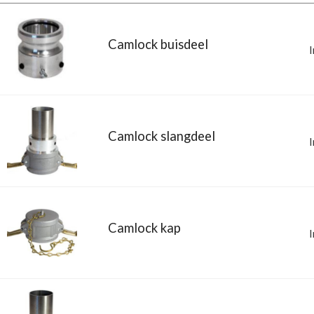
Camlock buisdeel
I
Camlock slangdeel
I
Camlock kap
I