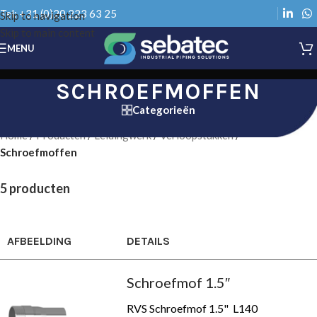
Tel: +31 (0)20 223 63 25
Skip to navigation
Skip to main content
MENU
SCHROEFMOFFEN
Categorieën
Home
/
Producten
/
Leidingwerk
/
Verloopstukken
/
Schroefmoffen
5 producten
AFBEELDING
DETAILS
Schroefmof 1.5″
RVS Schroefmof 1.5" L140