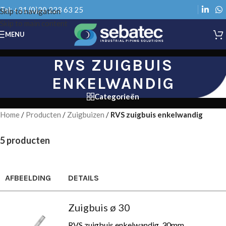
Tel: +31 (0)20 223 63 25
Skip to navigation
Skip to main content
MENU
RVS ZUIGBUIS
ENKELWANDIG
Categorieën
Home
/
Producten
/
Zuigbuizen
/
RVS zuigbuis enkelwandig
5 producten
AFBEELDING
DETAILS
Zuigbuis ø 30
RVS zuigbuis enkelwandig, 30mm,