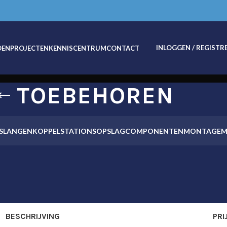
INLOGGEN / REGISTR
OEN
PROJECTEN
KENNISCENTRUM
CONTACT
TOEBEHOREN
SLANGEN
KOPPELSTATIONS
OPSLAG
COMPONENTEN
MONTAGEM
BESCHRIJVING
PRI