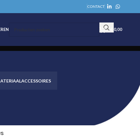
CONTACT
EREN
€
0,00
ATERIAAL
ACCESSOIRES
JS