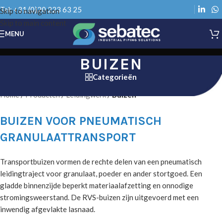
Tel: +31 (0)20 223 63 25
Skip to navigation
Skip to main content
MENU
BUIZEN
Categorieën
Home
/
Producten
/
Leidingwerk
/
Buizen
BUIZEN VOOR PNEUMATISCH
GRANULAATTRANSPORT
Transportbuizen vormen de rechte delen van een pneumatisch
leidingtraject voor granulaat, poeder en ander stortgoed. Een
gladde binnenzijde beperkt materiaalafzetting en onnodige
stromingsweerstand. De RVS-buizen zijn uitgevoerd met een
inwendig afgevlakte lasnaad.