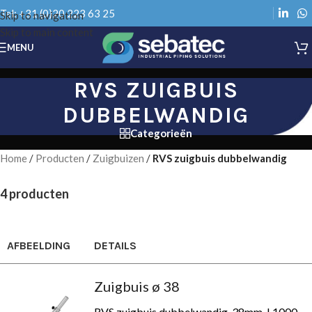
Tel: +31 (0)20 223 63 25
Skip to navigation
Skip to main content
MENU
RVS ZUIGBUIS
DUBBELWANDIG
Categorieën
Home
/
Producten
/
Zuigbuizen
/
RVS zuigbuis dubbelwandig
4 producten
AFBEELDING
DETAILS
Zuigbuis ø 38
RVS zuigbuis dubbelwandig, 38mm, L1000