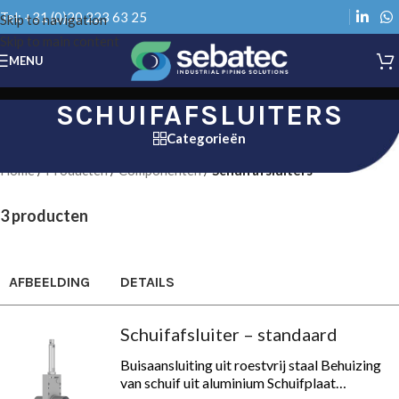
Tel: +31 (0)20 223 63 25
Skip to navigation
Skip to main content
MENU
SCHUIFAFSLUITERS
Categorieën
Home
/
Producten
/
Componenten
/
Schuifafsluiters
3 producten
AFBEELDING
DETAILS
Schuifafsluiter – standaard
Buisaansluiting uit roestvrij staal Behuizing
van schuif uit aluminium Schuifplaat…