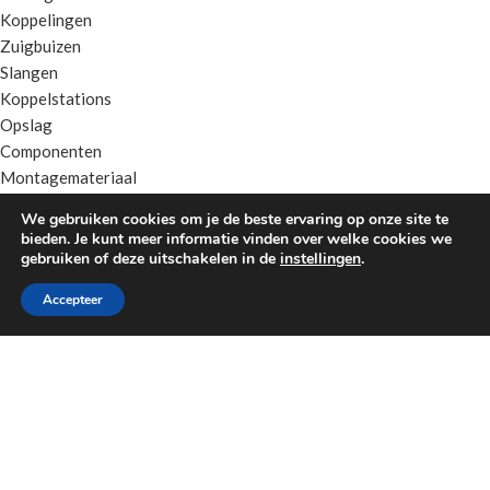
Koppelingen
Zuigbuizen
Slangen
Koppelstations
Opslag
Componenten
Montagemateriaal
Accessoires
We gebruiken cookies om je de beste ervaring op onze site te
bieden. Je kunt meer informatie vinden over welke cookies we
gebruiken of deze uitschakelen in de
instellingen
.
Klantenservice
Accepteer
Algemene voorwaarden Metaalunie
Privacybeleid
Contact
Sitemap
Kenniscentrum