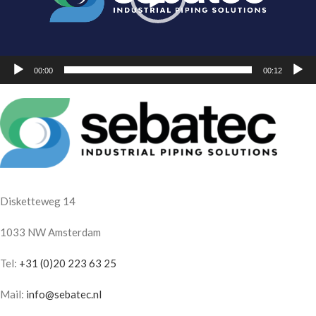
00:00
00:12
Disketteweg 14
1033 NW Amsterdam
Tel:
+31 (0)20 223 63 25
Mail:
info@sebatec.nl