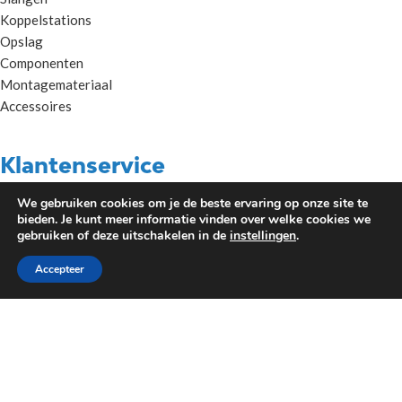
Koppelstations
Opslag
Componenten
Montagemateriaal
Accessoires
Klantenservice
We gebruiken cookies om je de beste ervaring op onze site te
bieden. Je kunt meer informatie vinden over welke cookies we
Algemene voorwaarden Metaalunie
gebruiken of deze uitschakelen in de
instellingen
.
Privacybeleid
Contact
Accepteer
Sitemap
Kenniscentrum
COPYRIGHT © SEBATEC 2023 - 2026