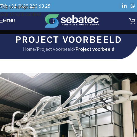
Tel: +31 (0)20 223 63 25
Skip to navigation
Skip to main content
MENU
PROJECT VOORBEELD
Home
/
Project voorbeeld
/
Project voorbeeld